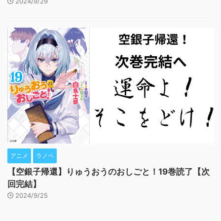
2024/9/29
アニメ
ラノベ
【空銀子帰還】りゅうおうのおしごと！19巻読了【次
回完結】
2024/9/25