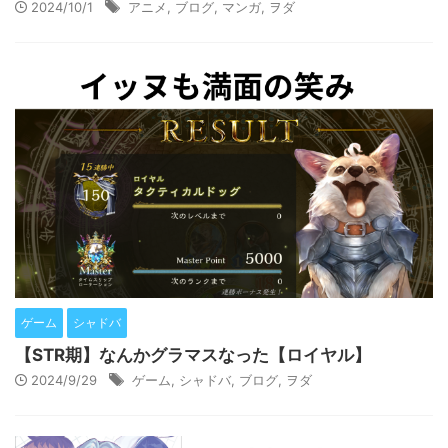
2024/10/1
アニメ
,
ブログ
,
マンガ
,
ヲダ
ゲーム
シャドバ
【STR期】なんかグラマスなった【ロイヤル】
2024/9/29
ゲーム
,
シャドバ
,
ブログ
,
ヲダ