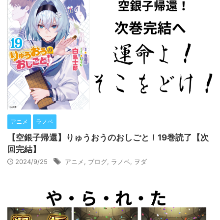
アニメ
ラノベ
【空銀子帰還】りゅうおうのおしごと！19巻読了【次
回完結】
2024/9/25
アニメ
,
ブログ
,
ラノベ
,
ヲダ