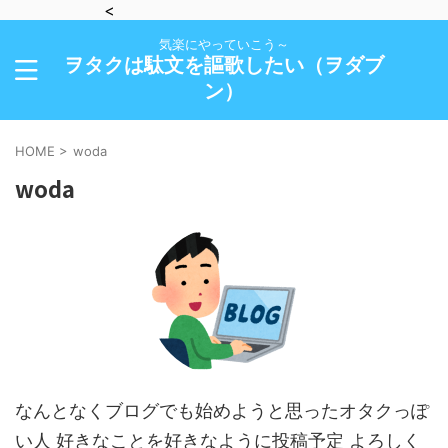
<
気楽にやっていこう～
ヲタクは駄文を謳歌したい（ヲダブ
ン）
HOME
>
woda
woda
なんとなくブログでも始めようと思ったオタクっぽ
い人 好きなことを好きなように投稿予定 よろしく