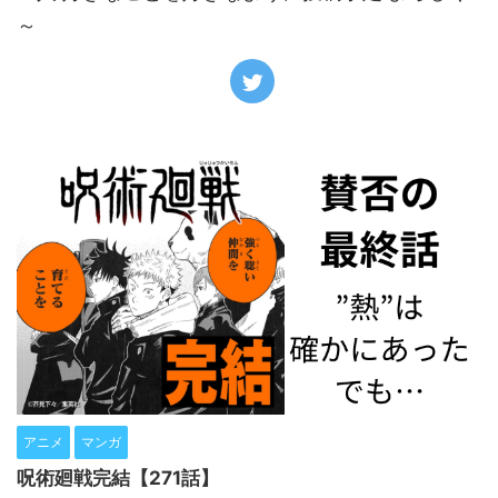
～
アニメ
マンガ
呪術廻戦完結【271話】