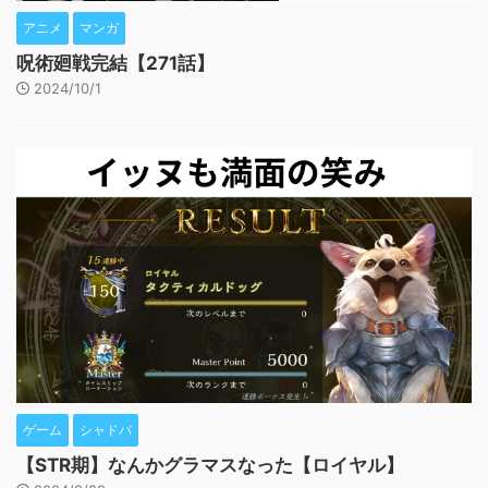
アニメ
マンガ
呪術廻戦完結【271話】
2024/10/1
ゲーム
シャドバ
【STR期】なんかグラマスなった【ロイヤル】