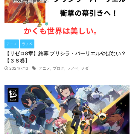
アニメ
ラノベ
【リゼロ8章】終幕 プリシラ・バーリエルやばない？
【３８巻】
2024/7/13
アニメ
,
ブログ
,
ラノベ
,
ヲダ