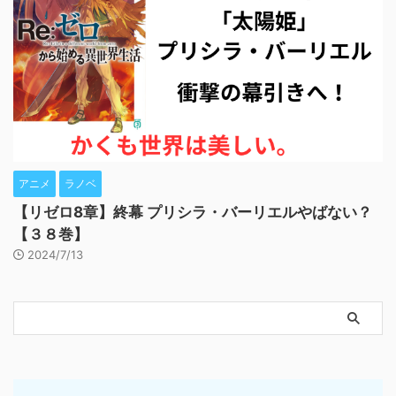
アニメ
ラノベ
【リゼロ8章】終幕 プリシラ・バーリエルやばない？
【３８巻】
2024/7/13