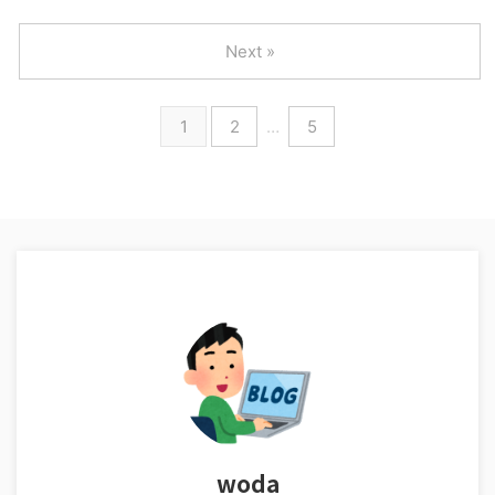
Next »
1
2
…
5
woda