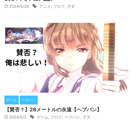
2024/5/26
アニメ
,
ブログ
,
ヲダ
ゲーム
ヘブバン
【賛否？】28メートルの永遠【へブバン】
2024/5/2
ゲーム
,
ブログ
,
ヘブバン
,
ヲダ