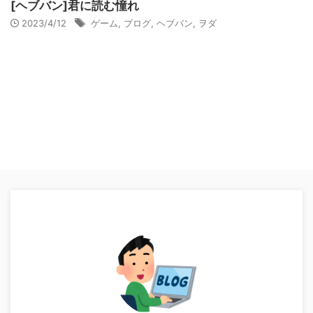
[ヘブバン]君に読む憧れ
2023/4/12
ゲーム
,
ブログ
,
ヘブバン
,
ヲダ