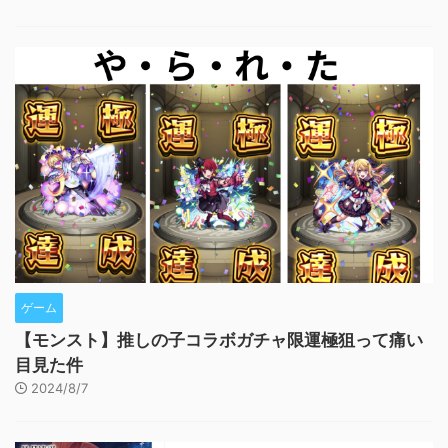
ゲーム
【モンスト】推しの子コラボガチャ限運極狙って痛い
目見た件
2024/8/7