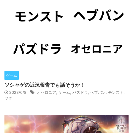
ゲーム
ソシャゲの近況報告でも話そうか！
2023/6/8
オセロニア
,
ゲーム
,
パズドラ
,
ヘブバン
,
モンスト
,
ヲダ