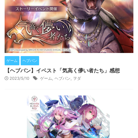
ゲーム
ヘブバン
【ヘブバン】イベスト「気高く儚い者たち」感想
2023/5/10
ゲーム
,
ヘブバン
,
ヲダ