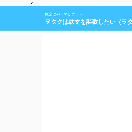
<
気楽にやっていこう～
ヲタクは駄文を謳歌したい（ヲ