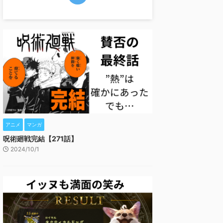
アニメ
マンガ
呪術廻戦完結【271話】
2024/10/1