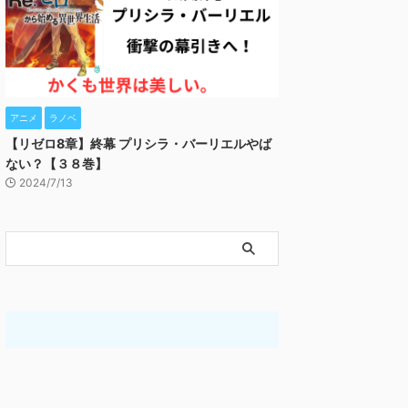
アニメ
ラノベ
【リゼロ8章】終幕 プリシラ・バーリエルやば
ない？【３８巻】
2024/7/13