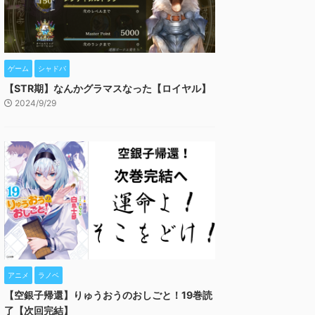
ゲーム
シャドバ
【STR期】なんかグラマスなった【ロイヤル】
2024/9/29
アニメ
ラノベ
【空銀子帰還】りゅうおうのおしごと！19巻読
了【次回完結】