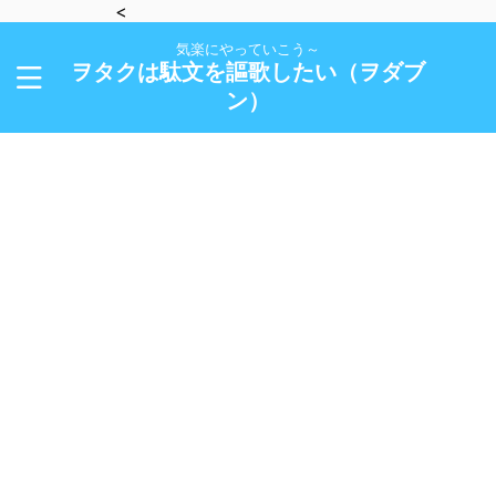
<
気楽にやっていこう～
ヲタクは駄文を謳歌したい（ヲダブ
ン）